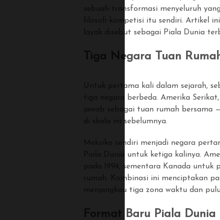
sebuah transformasi menyeluruh yang 
filosofi kompetisi itu sendiri. Artike
layak disebut sebagai Piala Dunia te
Tiga Negara Tuan Ruma
Untuk pertama kali dalam sejarah, se
tiga negara berbeda. Amerika Serika
jawab sebagai tuan rumah bersama — 
di skala ini sebelumnya.
Meksiko sendiri menjadi negara pert
Piala Dunia untuk ketiga kalinya. Ame
pada 1994, sementara Kanada untuk 
rumah. Kombinasi ini menciptakan pan
menjangkau tiga zona waktu dan puluh
Format Baru Piala Dunia