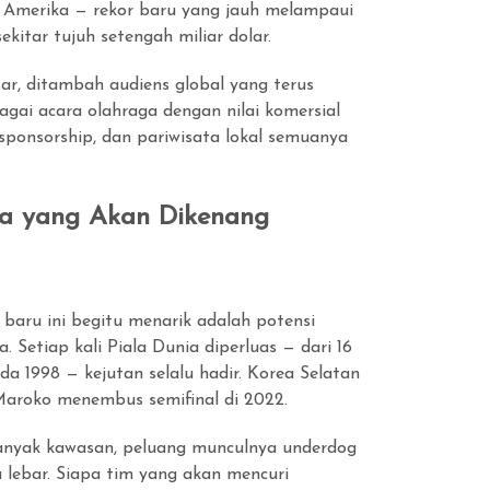
r Amerika — rekor baru yang jauh melampaui
kitar tujuh setengah miliar dolar.
ar, ditambah audiens global yang terus
gai acara olahraga dengan nilai komersial
, sponsorship, dan pariwisata lokal semuanya
ita yang Akan Dikenang
baru ini begitu menarik adalah potensi
a. Setiap kali Piala Dunia diperluas — dari 16
da 1998 — kejutan selalu hadir. Korea Selatan
Maroko menembus semifinal di 2022.
banyak kawasan, peluang munculnya underdog
a lebar. Siapa tim yang akan mencuri