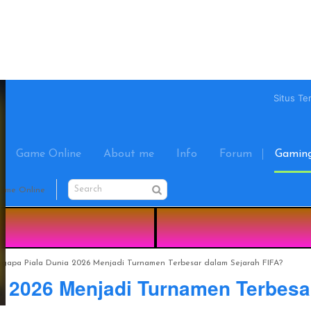
Situs Te
Game Online
About me
Info
Forum
Gamin
Situs
ame Online
Game
Online
Resmi
gapa Piala Dunia 2026 Menjadi Turnamen Terbesar dalam Sejarah FIFA?
a 2026 Menjadi Turnamen Terbesa