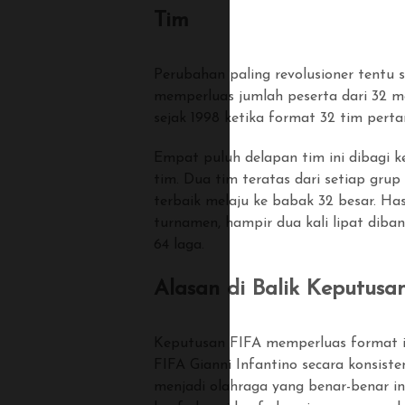
Tim
Perubahan paling revolusioner tentu 
memperluas jumlah peserta dari 32 me
sejak 1998 ketika format 32 tim perta
Empat puluh delapan tim ini dibagi 
tim. Dua tim teratas dari setiap gru
terbaik melaju ke babak 32 besar. Has
turnamen, hampir dua kali lipat diban
64 laga.
Alasan di Balik Keputusa
Keputusan FIFA memperluas format in
FIFA Gianni Infantino secara konsis
menjadi olahraga yang benar-benar ink