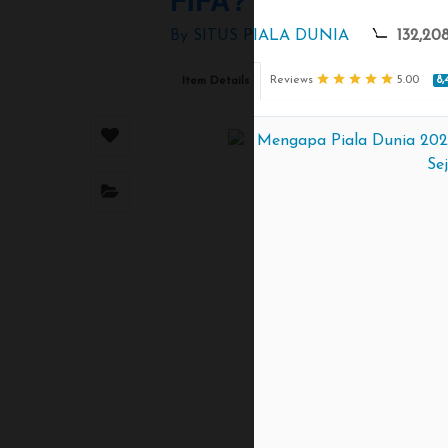
By
SITUS PIALA DUNIA
132,20
5.00
Reviews
5.00
Item Details
8,
stars