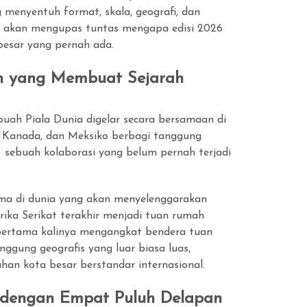
menyentuh format, skala, geografi, dan
l ini akan mengupas tuntas mengapa edisi 2026
rbesar yang pernah ada.
h yang Membuat Sejarah
buah Piala Dunia digelar secara bersamaan di
t, Kanada, dan Meksiko berbagi tanggung
sebuah kolaborasi yang belum pernah terjadi
ama di dunia yang akan menyelenggarakan
rika Serikat terakhir menjadi tuan rumah
pertama kalinya mengangkat bendera tuan
ggung geografis yang luar biasa luas,
an kota besar berstandar internasional.
 dengan Empat Puluh Delapan