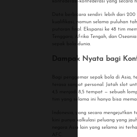
konfederasi-konfederasi yang secara h
Data berbicara sendiri: lebih dari 20
kualifikasi, namun selama puluhan ta
putaran final. Ekspansi ke 48 tim me
Tenggara, Afrika Tengah, dan Oseania 
sepak bola dunia.
Dampak Nyata bagi Konf
Bagi penggemar sepak bola di Asia, t
terasa sangat personal. Jatah slot u
4,5 menjadi 8,5 tempat — sebuah lo
tim yang selama ini hanya bisa mema
Indonesia, yang secara mengejutkan ta
kini punya kalkulasi peluang yang jauh
negara Asia lain yang selama ini terh
AFC.