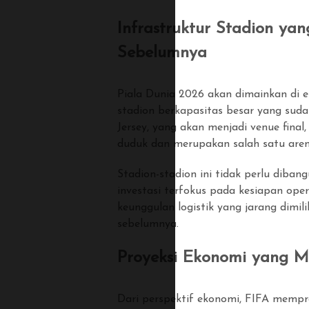
Infrastruktur Stadion ya
Sebelumnya
Piala Dunia 2026 akan dimainkan di 
stadion berkapasitas besar yang suda
Jersey, yang akan menjadi venue final
duduk dan merupakan salah satu arena
Stadion-stadion ini tidak perlu dibang
investasi terfokus pada kesiapan ope
keunggulan logistik yang jarang dimil
sebelumnya.
Proyeksi Ekonomi yang 
Dari perspektif ekonomi, FIFA mempr